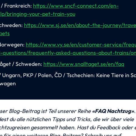
/ Frankreich:
https://www.sncf-connect.com/en-
lp/bringing-your-pet-train-you
Schweden:
https://www.sj.se/en/about-the-journey/travel
pets
 Norwegen:
https://www.vy.se/en/customer-service/freq
-questions/frequently-asked-questions-about-trains/o
tåget / Schweden:
https://www.snalltaget.se/en/faq
 Ungarn, PKP / Polen, ČD / Tschechien: Keine Tiere in Sc
ewagen
ser Blog-Beitrag ist Teil unserer Reihe 
«FAQ Nachtzug»
.
dest du alle nützlichen Tipps und Tricks, die wir über viele 
htzugreisen gesammelt haben. Hast du Feedback oder e
Idee für einen weiteren Blog-Beitrag? Schreib uns auf 