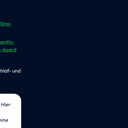
ling-
uently-
n-board
hlaf- und
 Hier 
ine 