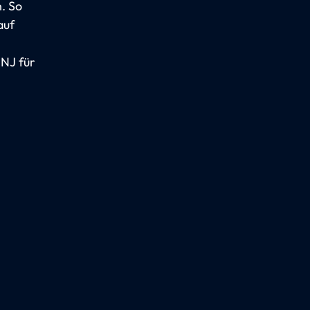
. So
auf
 NJ für