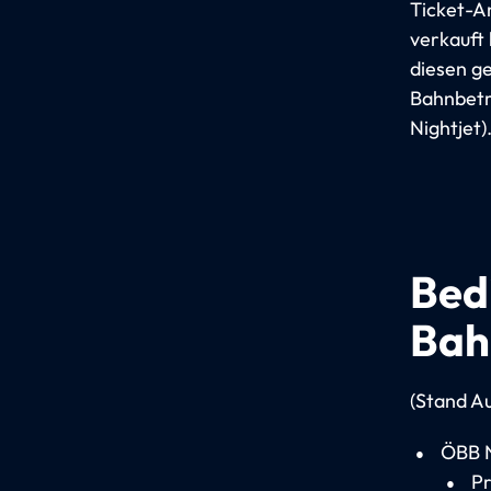
Ticket-An
verkauft
diesen g
Bahnbetre
Nightjet)
Bed
Bah
(Stand A
ÖBB N
Pr