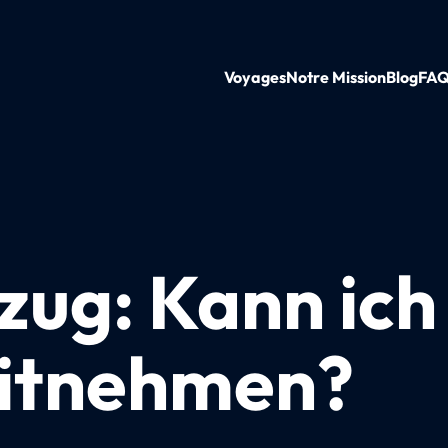
Voyages
Notre Mission
Blog
FA
ug: Kann ich
mitnehmen?