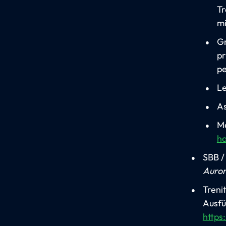
Tr
mi
Gr
pr
pe
Le
As
Me
ha
SBB /
Auro
Trenit
Ausfü
https