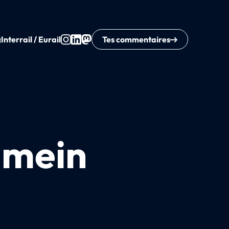
Q
Interrail / Eurail
Tes commentaires
 mein