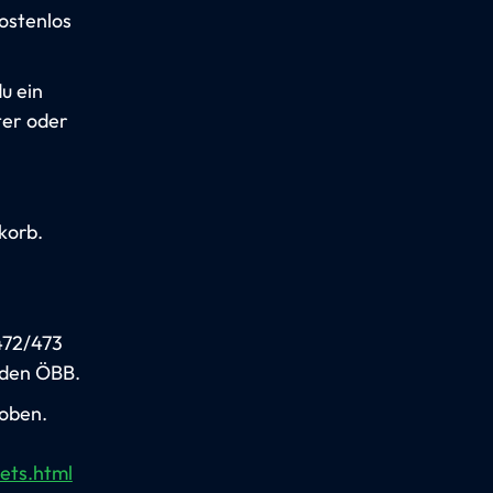
kostenlos
u ein
ter oder
korb.
472/473
 den ÖBB.
 oben.
ets.html