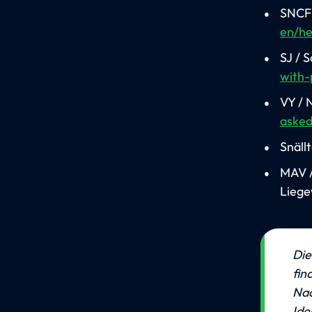
SNCF 
en/he
SJ / 
with-
VY /
asked
Snäll
MAV /
Lieg
💡
Die
fin
Nac