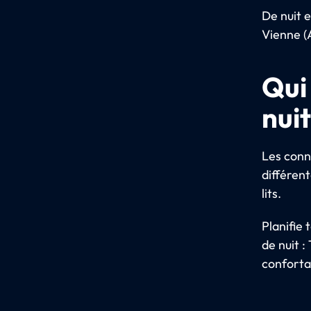
De nuit e
Vienne (
Qui
nui
Les conn
différen
lits.
Planifie
de nuit :
conforta