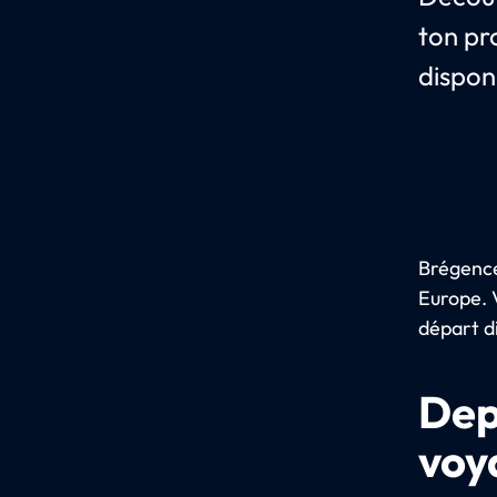
ton pr
dispon
Brégence
Europe. V
départ di
Dep
voy