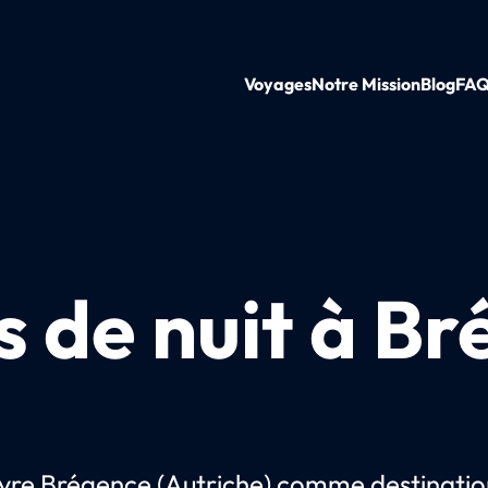
Voyages
Notre Mission
Blog
FA
s de nuit à B
re Brégence (Autriche) comme destinatio