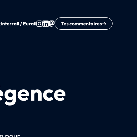
Q
Interrail / Eurail
Tes commentaires
régence
n pour