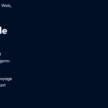
, Wels,
de
t
agons-
 voyage
vant