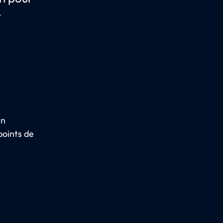
t
en
points de