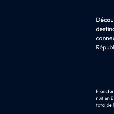
Découv
destin
connex
Républ
Francfor
nuit en E
total de 