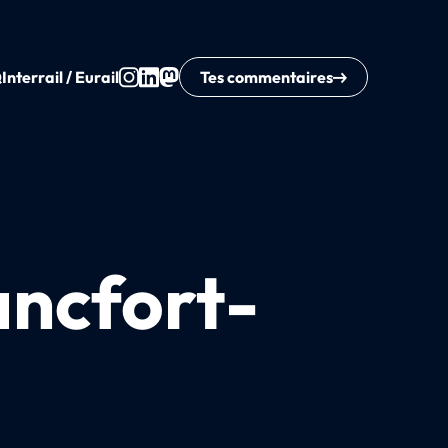
Q
Interrail / Eurail
Tes commentaires
ancfort-