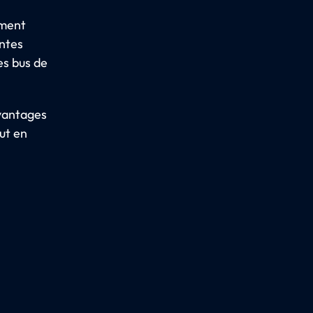
mment
entes
es bus de
avantages
ut en