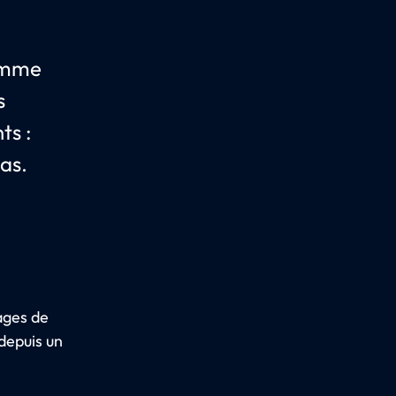
omme
s
ts :
as.
ages de
 depuis un