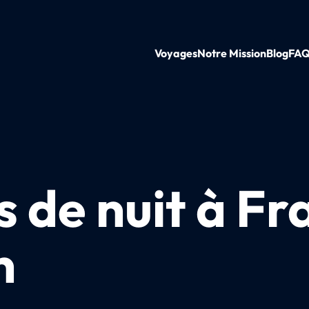
Voyages
Notre Mission
Blog
FA
s de nuit à Fr
n