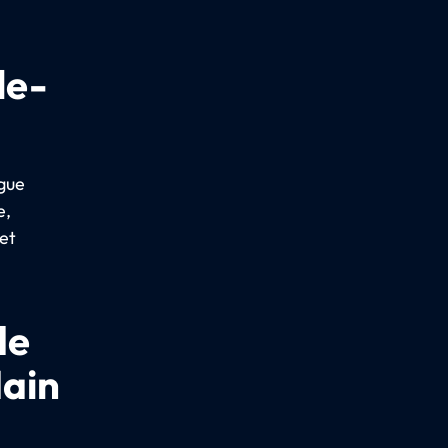
le-
ague
e,
et
de
Main