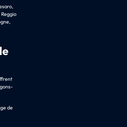
Pesaro,
, Reggio
ogne,
de
ffrent
agons-
age de