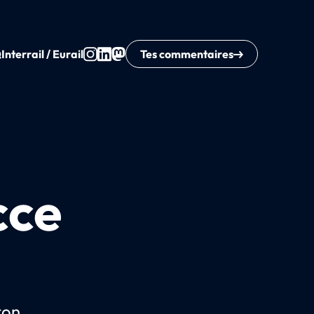
Q
Interrail / Eurail
Tes commentaires
cce
ton