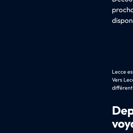
procha
disponi
Lecce es
Vers Lecc
différent
Dep
voy