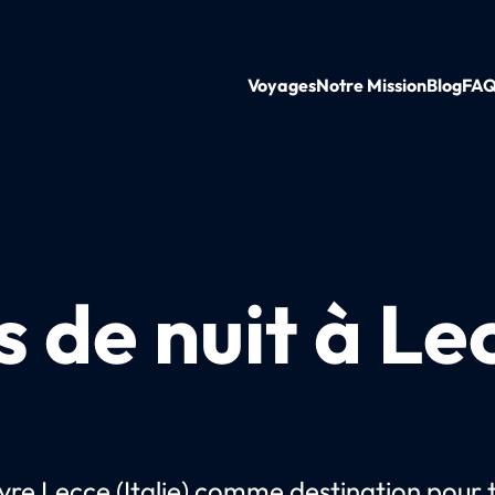
Voyages
Notre Mission
Blog
FA
s de nuit à Le
re Lecce (Italie) comme destination pour 