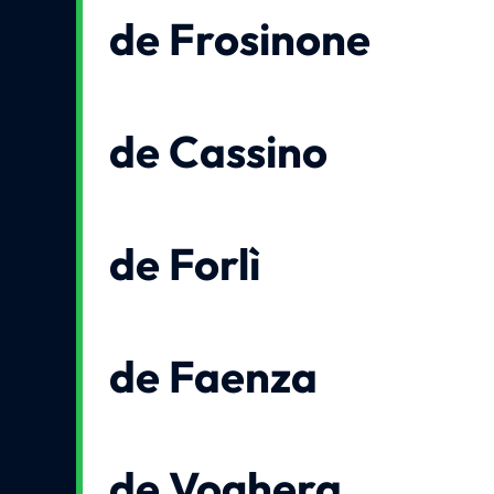
de Frosinone
de Cassino
de Forlì
de Faenza
de Voghera