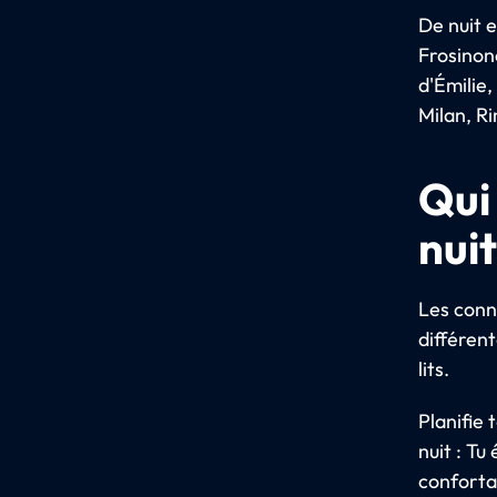
De nuit e
Frosinon
d'Émilie
Milan, Ri
Qui
nuit
Les conne
différen
lits.
Planifie
nuit : Tu
conforta