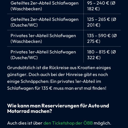
Geteiltes 2er-Abteil Schlafwagen
95 – 240 € (Ø
(Waschbecken)
182 €)
Geteiltes 2er-Abteil Schlafwagen
125 – 265 € (Ø
(Dusche/WC)
201 €)
Privates 1er-Abteil Schlafwagen
135 – 590 € (Ø
(Waschbecken)
275 €)
Privates 1er-Abteil Schlafwagen
180 – 815 € (Ø
(Dusche/WC)
322 €)
Grundsätzlich ist die Rückreise aus Kroatien einiges
günstiger. Doch auch bei der Hinreise gibt es noch
einige Schnäppchen: Ein privates 1er-Abteil im
Schlafwagen für 135 € muss man erst mal finden!
Wie kann man Reservierungen für Auto und
Motorrad machen?
Auch dies ist über
den Ticketshop der ÖBB
möglich.