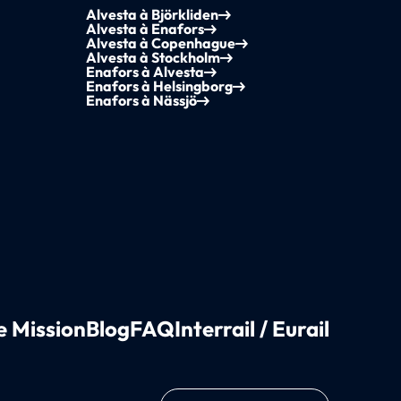
Alvesta à Björkliden
Alvesta à Enafors
Alvesta à Copenhague
Alvesta à Stockholm
Enafors à Alvesta
Enafors à Helsingborg
Enafors à Nässjö
e Mission
Blog
FAQ
Interrail / Eurail