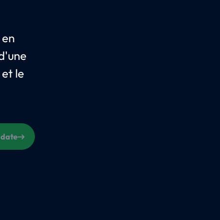
 en
 d'une
 et le
 date