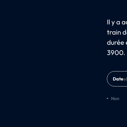
Il y a
train 
durée e
3900. 
Date
Non