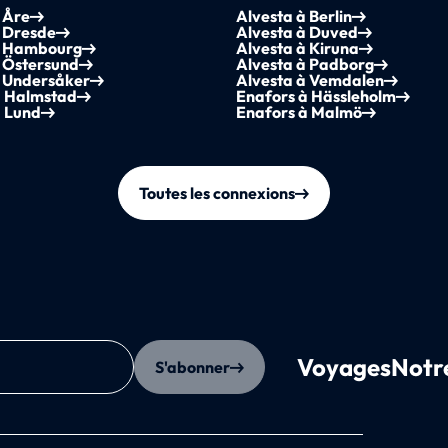
 Åre
Alvesta à Berlin
à Dresde
Alvesta à Duved
à Hambourg
Alvesta à Kiruna
à Östersund
Alvesta à Padborg
à Undersåker
Alvesta à Vemdalen
à Halmstad
Enafors à Hässleholm
à Lund
Enafors à Malmö
Toutes les connexions
Voyages
Notr
S'abonner