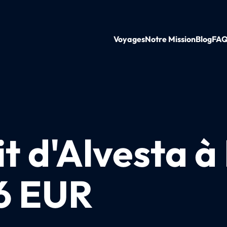
Voyages
Notre Mission
Blog
FA
it d'Alvesta à
46 EUR