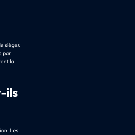
de sièges
s par
ent la
-ils
ion. Les