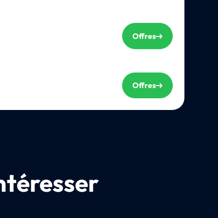
Offres
Offres
ntéresser