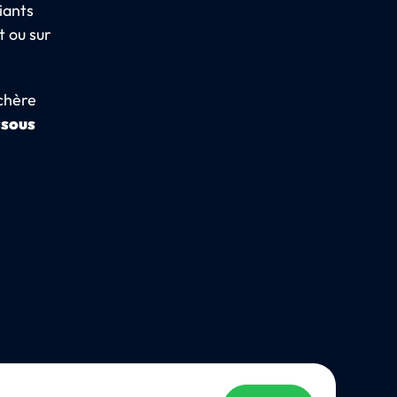
iants
 ou sur
 chère
ssous