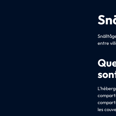
Sn
Snälltåg
entre vi
Que
son
L'héberg
comparti
compartim
les couv