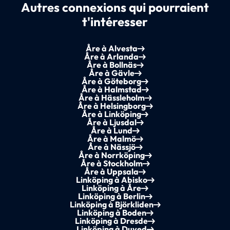
Autres connexions qui pourraient
t'intéresser
Åre à Alvesta
Åre à Arlanda
Åre à Bollnäs
Åre à Gävle
Åre à Göteborg
Åre à Halmstad
Åre à Hässleholm
Åre à Helsingborg
Åre à Linköping
Åre à Ljusdal
Åre à Lund
Åre à Malmö
Åre à Nässjö
Åre à Norrköping
Åre à Stockholm
Åre à Uppsala
Linköping à Abisko
Linköping à Åre
Linköping à Berlin
Linköping à Björkliden
Linköping à Boden
Linköping à Dresde
Linköping à Duved