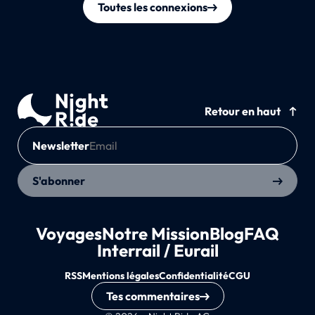
Toutes les connexions
Retour en haut
Newsletter
S'abonner
Voyages
Notre Mission
Blog
FAQ
Interrail / Eurail
RSS
Mentions légales
Confidentialité
CGU
Tes commentaires