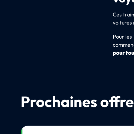
Ces trai
voitures 
Pour les 
commenc
pour tou
Prochaines offre