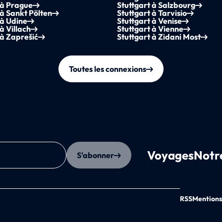
 à Prague
Stuttgart à Salzbourg
 à Sankt Pölten
Stuttgart à Tarvisio
 à Udine
Stuttgart à Venise
à Villach
Stuttgart à Vienne
 à Zaprešić
Stuttgart à Zidani Most
Toutes les connexions
Voyages
Notr
S'abonner
RSS
Mentions