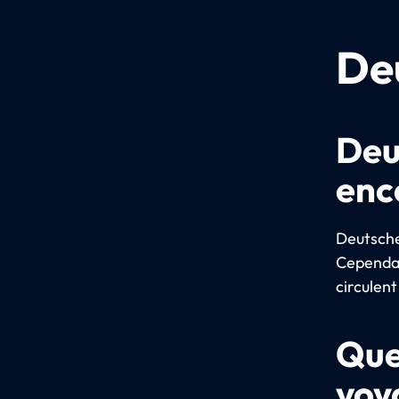
De
Deu
enco
Deutsche 
Cependant
circulent
Que
voy