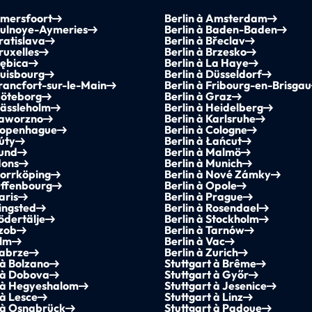
Amersfoort
Berlin à Amsterdam
Aulnoye-Aymeries
Berlin à Baden-Baden
Bratislava
Berlin à Břeclav
ruxelles
Berlin à Brzesko
Dębica
Berlin à La Haye
Duisbourg
Berlin à Düsseldorf
Francfort-sur-le-Main
Berlin à Fribourg-en-Brisgau
Göteborg
Berlin à Graz
Hässleholm
Berlin à Heidelberg
Jaworzno
Berlin à Karlsruhe
 Copenhague
Berlin à Cologne
Kúty
Berlin à Łańcut
Lund
Berlin à Malmö
Mons
Berlin à Munich
Norrköping
Berlin à Nové Zámky
Offenbourg
Berlin à Opole
aris
Berlin à Prague
Ringsted
Berlin à Rosendael
Södertälje
Berlin à Stockholm
Szob
Berlin à Tarnów
Ulm
Berlin à Vac
Zabrze
Berlin à Zurich
 à Bolzano
Stuttgart à Brême
 à Dobova
Stuttgart à Győr
t à Hegyeshalom
Stuttgart à Jesenice
 à Lesce
Stuttgart à Linz
 à Osnabrück
Stuttgart à Padoue