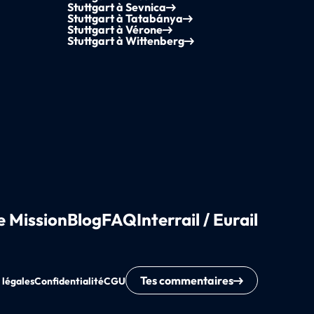
Stuttgart à Sevnica
Stuttgart à Tatabánya
Stuttgart à Vérone
Stuttgart à Wittenberg
e Mission
Blog
FAQ
Interrail / Eurail
Tes commentaires
 légales
Confidentialité
CGU