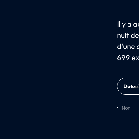
Il y a
nuit d
d'une d
699 ex
Date
Non