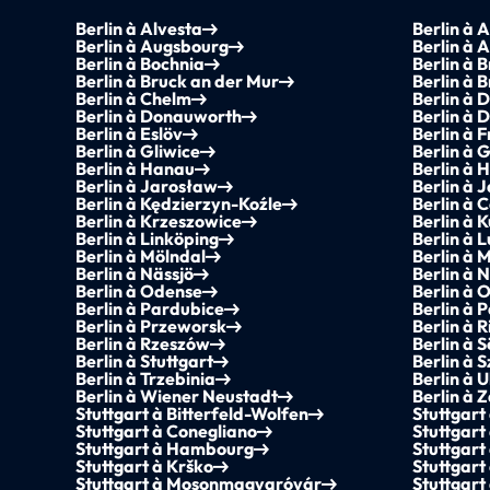
Berlin à Alvesta
Berlin à 
Berlin à Augsbourg
Berlin à 
Berlin à Bochnia
Berlin à 
Berlin à Bruck an der Mur
Berlin à B
Berlin à Chelm
Berlin à 
Berlin à Donauworth
Berlin à 
Berlin à Eslöv
Berlin à 
Berlin à Gliwice
Berlin à 
Berlin à Hanau
Berlin à 
Berlin à Jarosław
Berlin à 
Berlin à Kędzierzyn-Koźle
Berlin à
Berlin à Krzeszowice
Berlin à 
Berlin à Linköping
Berlin à 
Berlin à Mölndal
Berlin à 
Berlin à Nässjö
Berlin à 
Berlin à Odense
Berlin à 
Berlin à Pardubice
Berlin à P
Berlin à Przeworsk
Berlin à 
Berlin à Rzeszów
Berlin à 
Berlin à Stuttgart
Berlin à 
Berlin à Trzebinia
Berlin à 
Berlin à Wiener Neustadt
Berlin à 
Stuttgart à Bitterfeld-Wolfen
Stuttgart
Stuttgart à Conegliano
Stuttgart
Stuttgart à Hambourg
Stuttgar
Stuttgart à Krško
Stuttgart
Stuttgart à Mosonmagyaróvár
Stuttgart