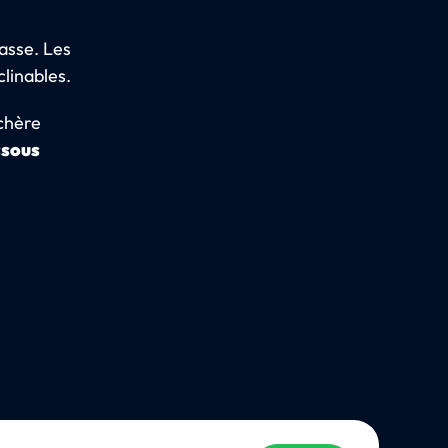
asse. Les
clinables.
 chère
ssous