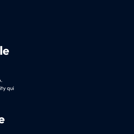
le
6.
ity qui
e