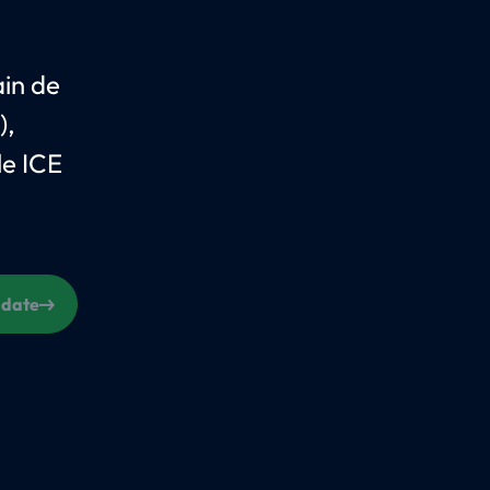
ain de
),
le ICE
 date