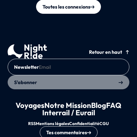
Toutes les connexions
Retour en haut
Newsletter
S'abonner
Voyages
Notre Mission
Blog
FAQ
Interrail / Eurail
RSS
Mentions légales
Confidentialité
CGU
Tes commentaires