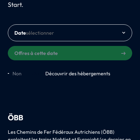
Start.
Date
Offres à cette date
Non
Oui
Découvrir des hébergements
ÖBB
Les Chemins de Fer Fédéraux Autrichiens (ÖBB)
exploitent les trains Nightjet et Euronight (ce dernier en