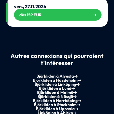
ven., 27.11.2026
dès 159 EUR
Autres connexions qui pourraient
t'intéresser
Björkliden à Alvesta
Björkliden à Hässleholm
Björkliden à Linköping
Björkliden à Lund
Björkliden à Malmö
Björkliden à Nässjö
Björkliden à Norrköping
Björkliden à Stockholm
Björkliden à Uppsala
Linköping à Abisko