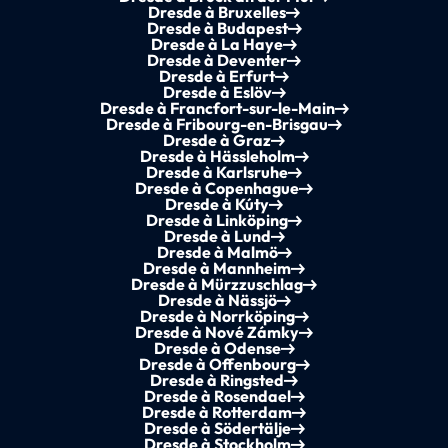
Dresde à Bruxelles
Dresde à Budapest
Dresde à La Haye
Dresde à Deventer
Dresde à Erfurt
Dresde à Eslöv
Dresde à Francfort-sur-le-Main
Dresde à Fribourg-en-Brisgau
Dresde à Graz
Dresde à Hässleholm
Dresde à Karlsruhe
Dresde à Copenhague
Dresde à Kúty
Dresde à Linköping
Dresde à Lund
Dresde à Malmö
Dresde à Mannheim
Dresde à Mürzzuschlag
Dresde à Nässjö
Dresde à Norrköping
Dresde à Nové Zámky
Dresde à Odense
Dresde à Offenbourg
Dresde à Ringsted
Dresde à Rosendael
Dresde à Rotterdam
Dresde à Södertälje
Dresde à Stockholm