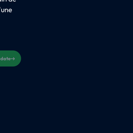
'une
 date