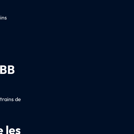
ins
ÖBB
trains de
 les