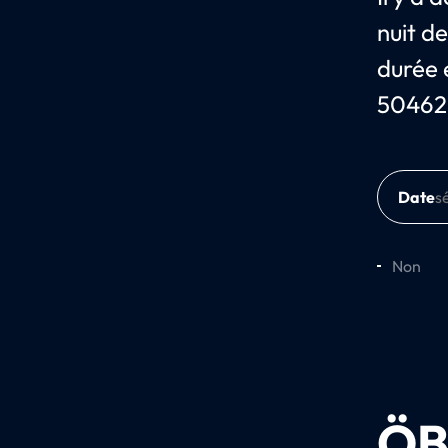
nuit d
durée e
50462 
Date
Non
ÖB