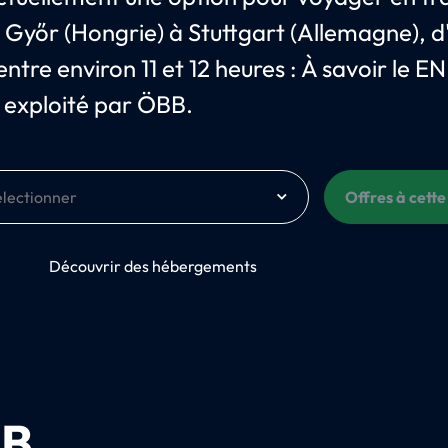
e Győr (Hongrie) à Stuttgart (Allemagne), d
ntre environ 11 et 12 heures : À savoir le EN
exploité par ÖBB.
Offres à cette
Oui
Découvrir des hébergements
B