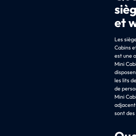
siè
et 
Les siège
Cabins e
est une 
Mini Cabi
disposen
les lits 
de perso
Mini Cab
adjacent
sont des
Que