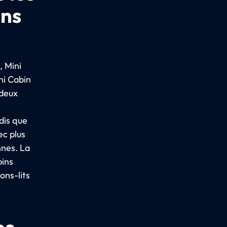
ins
, Mini
ni Cabin
 deux
s
dis que
ec plus
nnes. La
bins
ons-lits
es