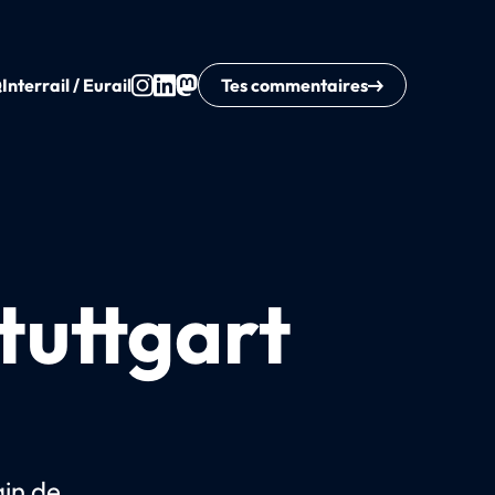
Q
Interrail / Eurail
Tes commentaires
tuttgart
ain de