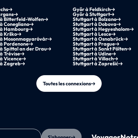
uchs
Győr à Feldkirch
argans
Győr à Stuttgart
 à Bitterfeld-Wolfen
Stuttgart à Bolzano
 à Conegliano
Stuttgart à Dobova
t à Hambourg
Stuttgart à Hegyeshalom
 à Krško
Stuttgart à Lesce
t à Mosonmagyaróvár
Stuttgart à Osnabrück
 à Pordenone
Stuttgart à Prague
 à Spittal an der Drau
Stuttgart à Sankt Pölten
 à Trévise
Stuttgart à Udine
 à Vicence
Stuttgart à Villach
 à Zagreb
Stuttgart à Zaprešić
Toutes les connexions
Voyages
Notr
S'abonner