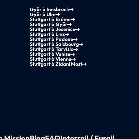
Győr à Innsbruck
Győr à Ulm
Stuttgart à Brême
Stuttgart à Győr
Stuttgart à Jesenice
Stuttgart à Linz
Stuttgart à Padoue
Stuttgart à Salzbourg
Stuttgart à Tarvisio
Stuttgart à Venise
Stuttgart à Vienne
Stuttgart à Zidani Most
e Mission
Blog
FAQ
Interrail / Eurail