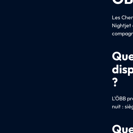
Les Chem
Nightjet 
compagni
Que
dis
?
L'ÖBB pr
nuit : si
Quel