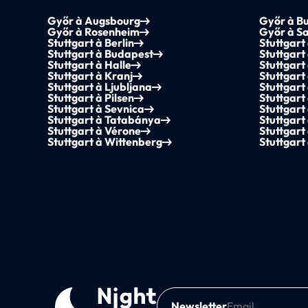
Győr à Augsbourg
Győr à B
Győr à Rosenheim
Győr à S
Stuttgart à Berlin
Stuttgart
Stuttgart à Budapest
Stuttgart
Stuttgart à Halle
Stuttgar
Stuttgart à Kranj
Stuttgart
Stuttgart à Ljubljana
Stuttgar
Stuttgart à Pilsen
Stuttgart
Stuttgart à Sevnica
Stuttgart
Stuttgart à Tatabánya
Stuttgart
Stuttgart à Vérone
Stuttgart
Stuttgart à Wittenberg
Stuttgart
Newsletter