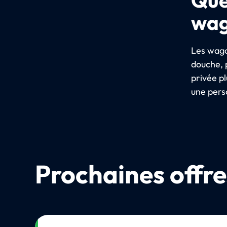
wag
Les wago
douche, 
privée p
une pers
Prochaines offre