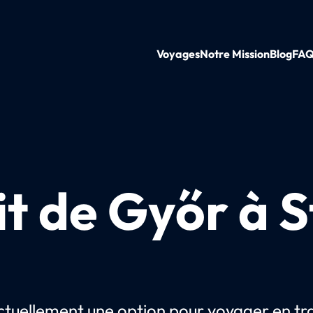
Voyages
Notre Mission
Blog
FA
it de Győr à S
 actuellement une option pour voyager en tr