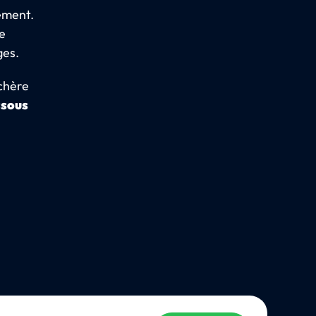
ement.
re
ges.
 chère
ssous