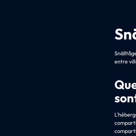
Sn
Snälltåg
entre vi
Que
son
L'héberg
comparti
compartim