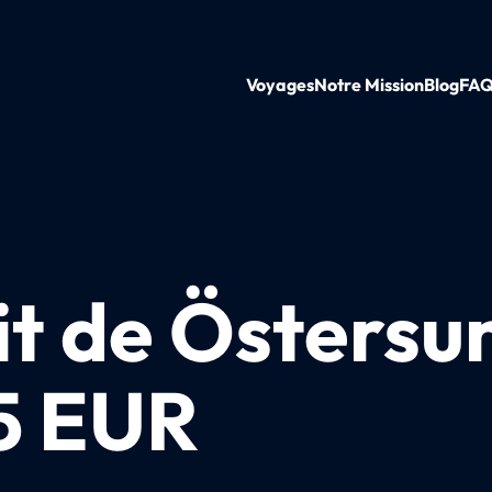
Voyages
Notre Mission
Blog
FA
it de Östersu
45 EUR