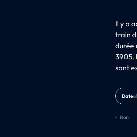
Il y a
train 
durée e
3905, l
sont e
Date
Non