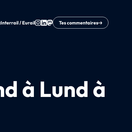
Q
Interrail / Eurail
Tes commentaires
nd à Lund à