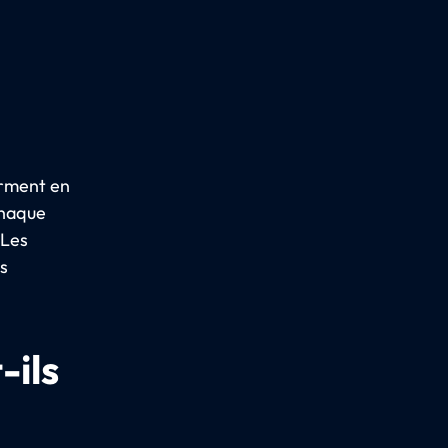
orment en
chaque
 Les
s
-ils