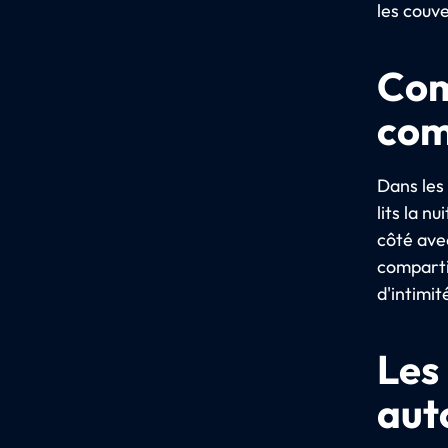
les couv
Com
com
Dans les
lits la 
côté ave
comparti
d'intimit
Les 
aut