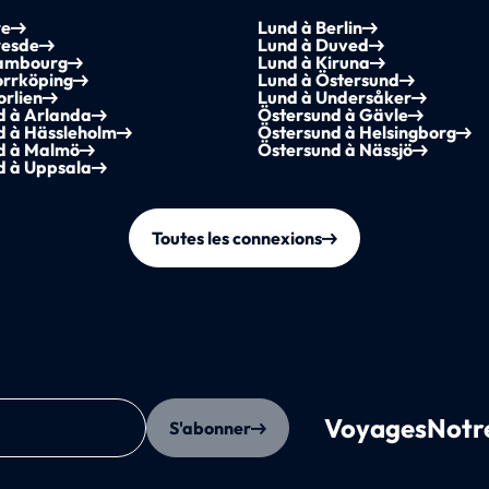
re
Lund à Berlin
resde
Lund à Duved
ambourg
Lund à Kiruna
orrköping
Lund à Östersund
orlien
Lund à Undersåker
d à Arlanda
Östersund à Gävle
d à Hässleholm
Östersund à Helsingborg
d à Malmö
Östersund à Nässjö
d à Uppsala
Toutes les connexions
Voyages
Notr
S'abonner