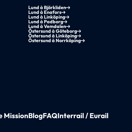
Lund à Björkliden
Lund à Enafors
Lund à Linköping
Lund à Padborg
Lund à Vemdalen
Östersund à Göteborg
Östersund à Linköping
Östersund à Norrköping
e Mission
Blog
FAQ
Interrail / Eurail