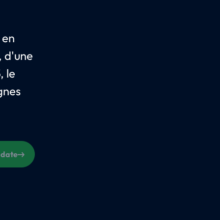
 en
, d'une
, le
ignes
 date