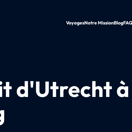
Voyages
Notre Mission
Blog
FA
it d'Utrecht à
g