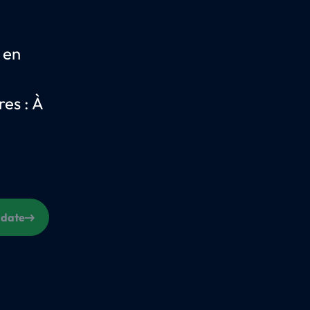
 en
es : À
 date