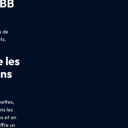
ÖBB
s de
ts.
 les
ins
hettes,
ns les
es et on
ffre un