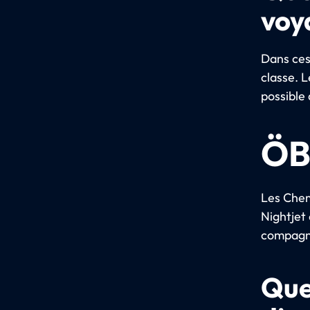
voy
Dans ces 
classe. 
possible 
ÖB
Les Chem
Nightjet 
compagni
Que