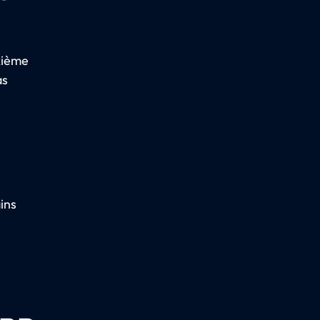
uxième
as
ins