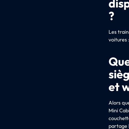
dis
?
Les trai
voitures 
Quel
siè
et 
Alors que
Mini Cab
couchette
partage 