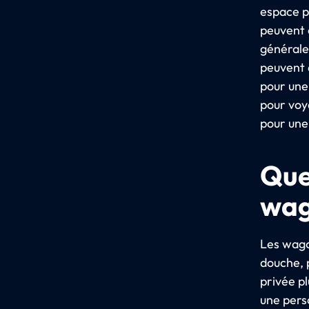
espace p
peuvent 
générale
peuvent a
pour une
pour voy
pour une
Que
wag
Les wago
douche, 
privée p
une pers