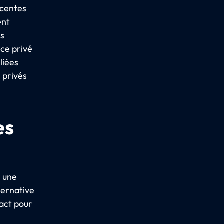
acentes
ent
es
ace privé
liées
 privés
es
e une
ternative
act pour