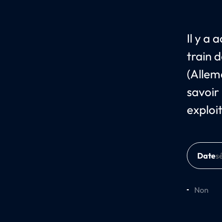
Il y a
train 
(Allem
savoir
exploi
Date
Non