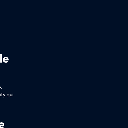
le
6.
ity qui
e