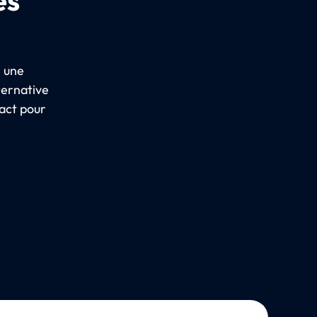
e une
ternative
act pour