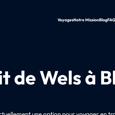
Voyages
Notre Mission
Blog
FA
it de Wels à 
 actuellement une option pour voyager en tr