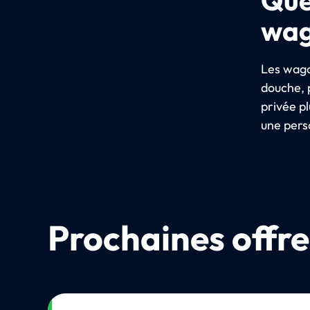
wag
Les wago
douche, 
privée p
une pers
Prochaines offre