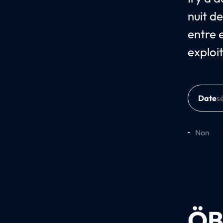
nuit d
entre e
exploi
Date
Non
ÖB