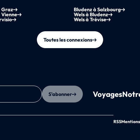
à Graz
Bludenz à Salzbourg
 Vienne
Wels à Bludenz
rvisio
Wels à Trévise
Toutes les connexions
Voyages
Notr
S'abonner
RSS
Mentions