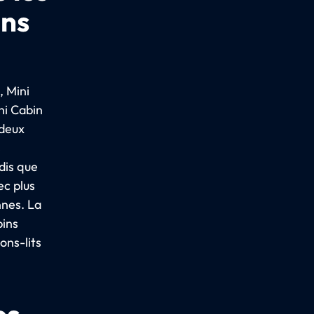
ins
, Mini
ni Cabin
 deux
s
dis que
ec plus
nnes. La
bins
ons-lits
es