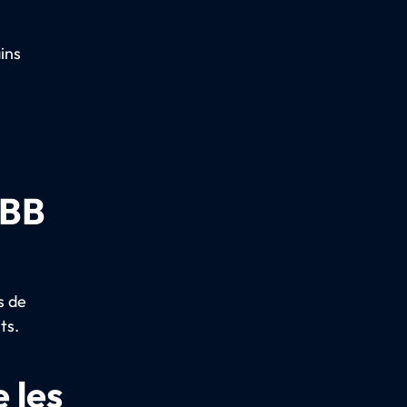
ins
ÖBB
s de
ts.
 les