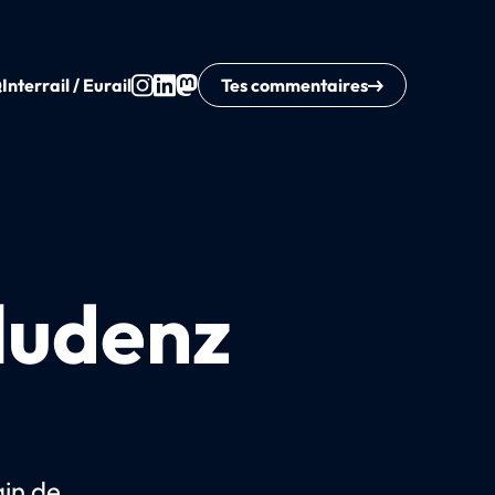
Q
Interrail / Eurail
Tes commentaires
Bludenz
ain de