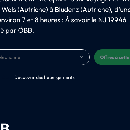
e Wels (Autriche) à Bludenz (Autriche), d'un
nviron 7 et 8 heures : À savoir le NJ 19946
té par ÖBB.
Offres à cette
Oui
Découvrir des hébergements
B