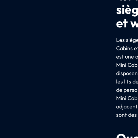
siè
et 
Les siège
Cabins e
est une 
Mini Cabi
disposen
les lits 
de perso
Mini Cab
adjacent
sont des
Que