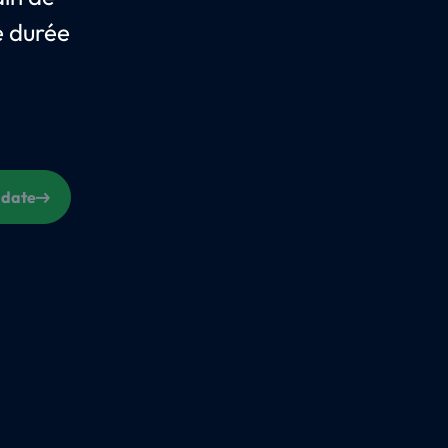
e durée
 date