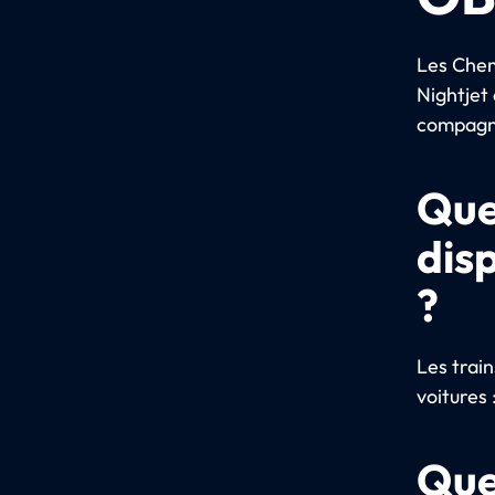
Les Chem
Nightjet 
compagni
Que
dis
?
Les trai
voitures 
Quel