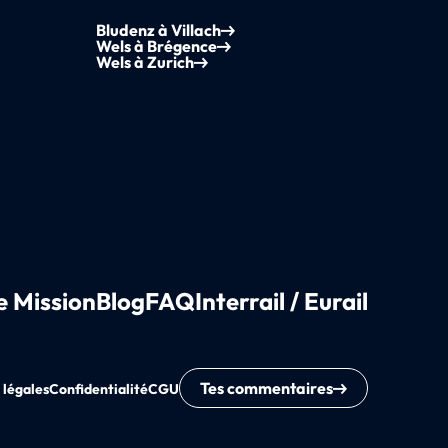
Bludenz à Villach
Wels à Brégence
Wels à Zurich
e Mission
Blog
FAQ
Interrail / Eurail
Tes commentaires
 légales
Confidentialité
CGU