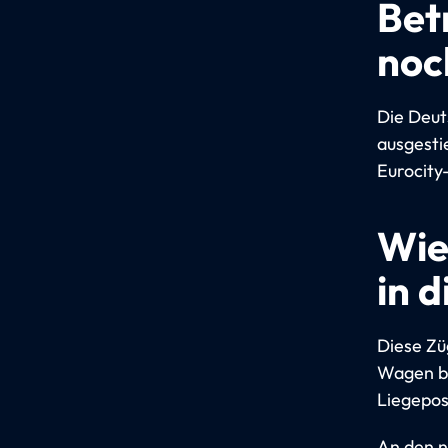
Bet
noc
Die Deut
ausgesti
Eurocity
Wie
in 
Diese Zü
Wagen bl
Liegepos
An den n