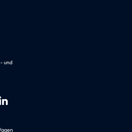
t- und
in
 Wagen