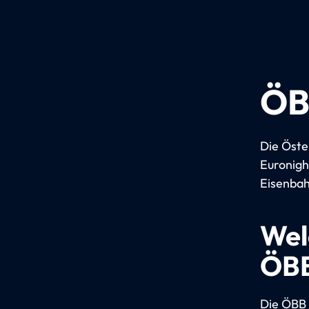
ÖB
Die Öste
Euronigh
Eisenbah
Wel
ÖBB
Die ÖBB 