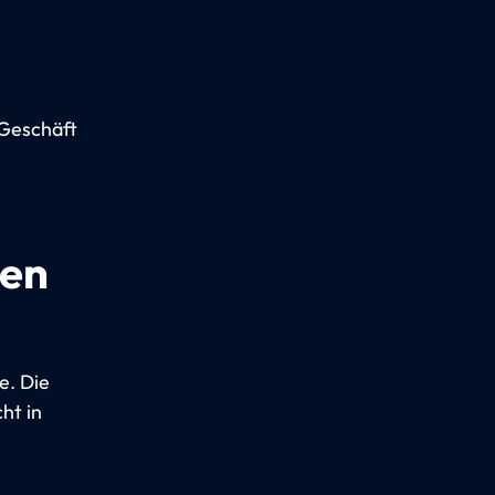
-Geschäft
gen
e. Die
ht in