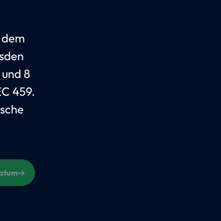
t dem
esden
 und 8
EC 459.
tsche
Datum