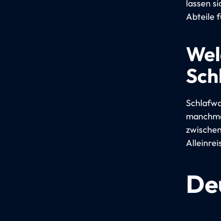
lassen s
Abteile f
Wel
Sch
Schlafwa
manchmal
zwischen
Alleinre
De