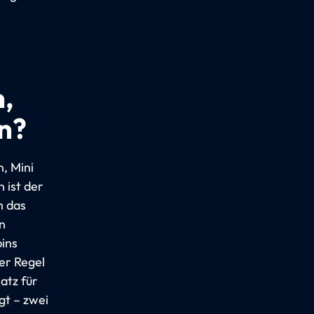
,
n?
, Mini
 ist der
h das
n
bins
er Regel
atz für
gt – zwei