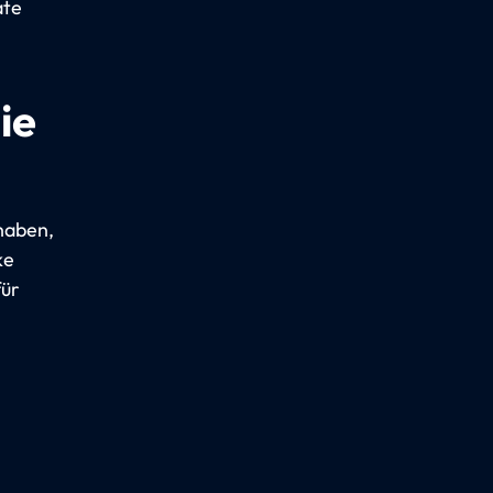
ate
ie
haben,
ke
für