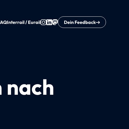
FAQ
Interrail / Eurail
Dein Feedback
 nach