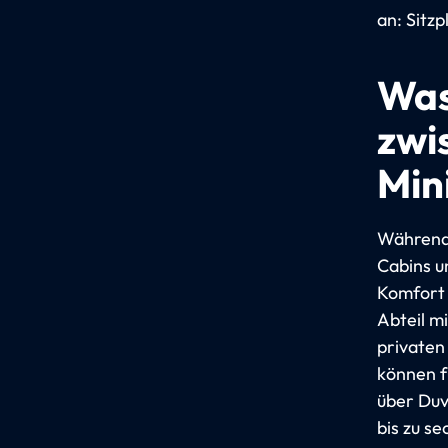
an: Sitz
Was
zwi
Min
Während 
Cabins u
Komfort 
Abteil m
privaten
können f
über Duv
bis zu se