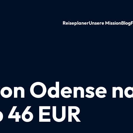
Reiseplaner
Unsere Mission
Blog
von Odense n
b 46 EUR