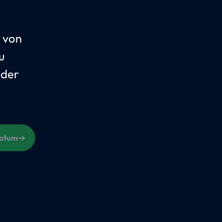
 von
u
 der
Datum