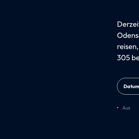
Derzei
Odense
reisen
305 be
Datu
Aus