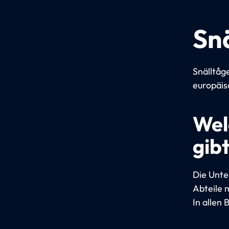
Sn
Snälltåg
europäis
Wel
gibt
Die Unte
Abteile m
In allen