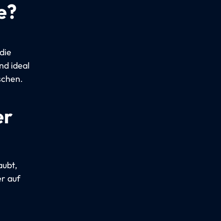
e?
die
nd ideal
schen.
er
aubt,
r auf