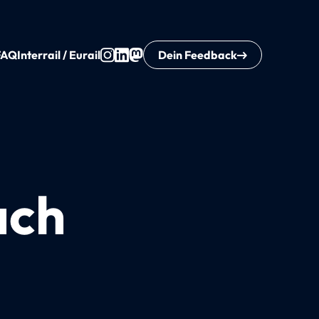
FAQ
Interrail / Eurail
Dein Feedback
ach