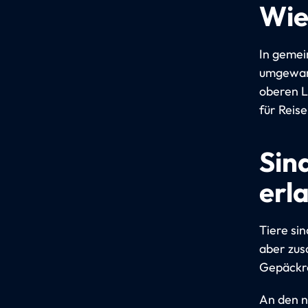
Wie
In gemei
umgewande
oberen Li
für Reis
Sin
erl
Tiere sin
aber zu
Gepäckre
An den n