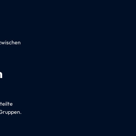
 zwischen
n
teilte
e Gruppen.