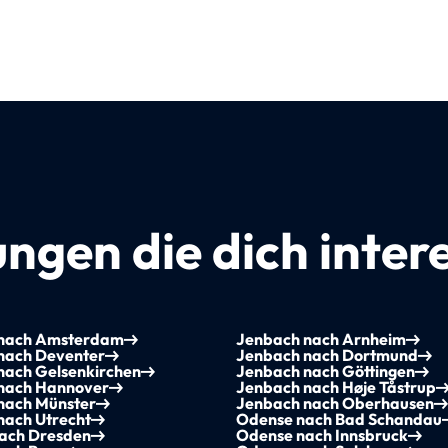
ngen die dich inter
nach Amsterdam
Jenbach nach Arnheim
nach Deventer
Jenbach nach Dortmund
nach Gelsenkirchen
Jenbach nach Göttingen
nach Hannover
Jenbach nach Høje Tåstrup
nach Münster
Jenbach nach Oberhausen
nach Utrecht
Odense nach Bad Schandau
ach Dresden
Odense nach Innsbruck