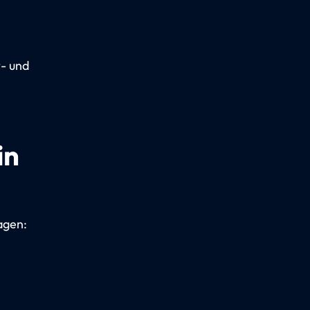
t- und
in
agen: