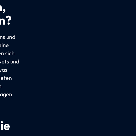
,
n?
ins und
eine
en sich
vets und
was
ieten
n
wagen
ie