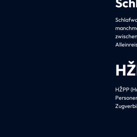
Sch
Schlafwa
manchmal
zwischen
Alleinre
HŽ
HŽPP (Hrv
Personen
Zugverb