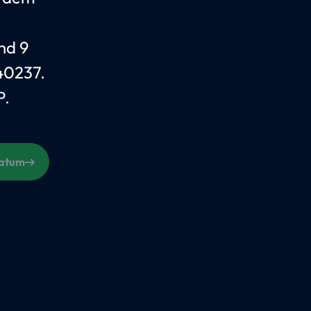
nd 9
40237.
P.
Datum