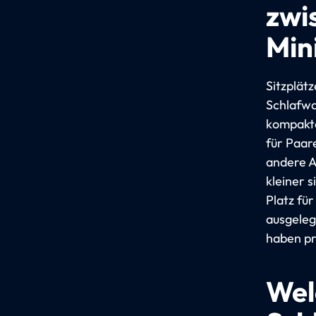
zwi
Min
Sitzplät
Schlafwa
kompakte
für Paar
andere A
kleiner 
Platz für
ausgeleg
haben pri
Wel