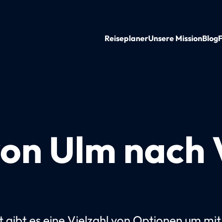
Reiseplaner
Unsere Mission
Blog
on Ulm nach V
t gibt es eine Vielzahl von Optionen um mi