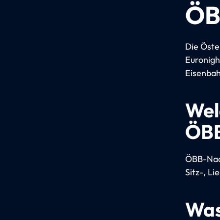
ÖB
Die Öste
Euronigh
Eisenbah
Wel
ÖBB
ÖBB-Nach
Sitz-, L
Was