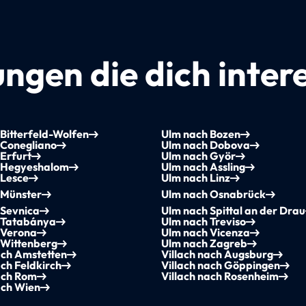
ngen die dich inter
Bitterfeld-Wolfen
Ulm nach Bozen
 Conegliano
Ulm nach Dobova
Erfurt
Ulm nach Györ
 Hegyeshalom
Ulm nach Assling
 Lesce
Ulm nach Linz
 Münster
Ulm nach Osnabrück
 Sevnica
Ulm nach Spittal an der Drau
 Tatabánya
Ulm nach Treviso
 Verona
Ulm nach Vicenza
 Wittenberg
Ulm nach Zagreb
ach Amstetten
Villach nach Augsburg
ach Feldkirch
Villach nach Göppingen
ach Rom
Villach nach Rosenheim
ach Wien