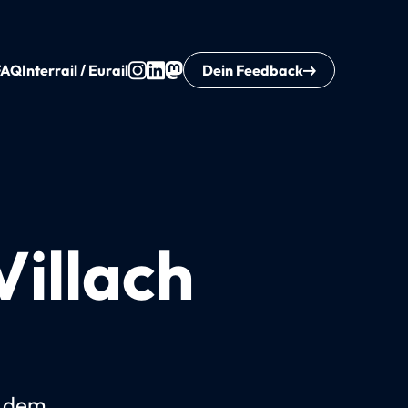
FAQ
Interrail / Eurail
Dein Feedback
illach
t dem