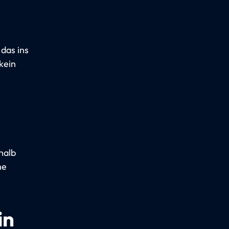
 das ins
kein
halb
ne
in