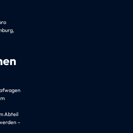
pro
mburg,
nen
lafwagen
nem
m Abteil
 werden –