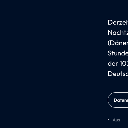
Derzei
Nachtz
(Dänem
Stunde
der 10
Deutsc
Datu
Aus