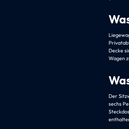
Was
Liegewag
Privatab
Decke si
Wagen z
Was
Der Sitzw
sechs Pe
Steckdos
enthalte