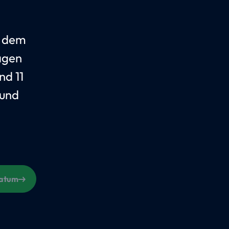
t dem
agen
nd 11
 und
Datum