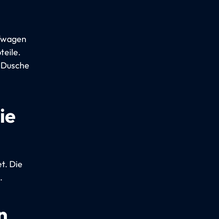
afwagen
teile.
d Dusche
ie
t. Die
.
n