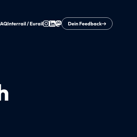
FAQ
Interrail / Eurail
Dein Feedback
h