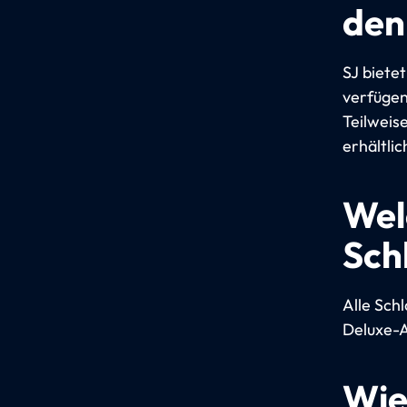
den
SJ biete
verfügen
Teilweis
erhältlic
Wel
Sch
Alle Sch
Deluxe-A
Wie