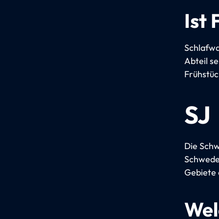
Ist 
Schlafwa
Abteil s
Frühstüc
SJ
Die Schw
Schweden
Gebiete 
Wel