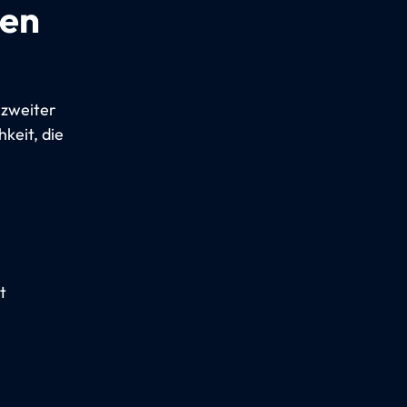
gen
 zweiter
hkeit, die
t