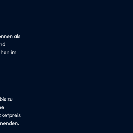
önnen als
und
ehen im
bis zu
ne
cketpreis
enenden.