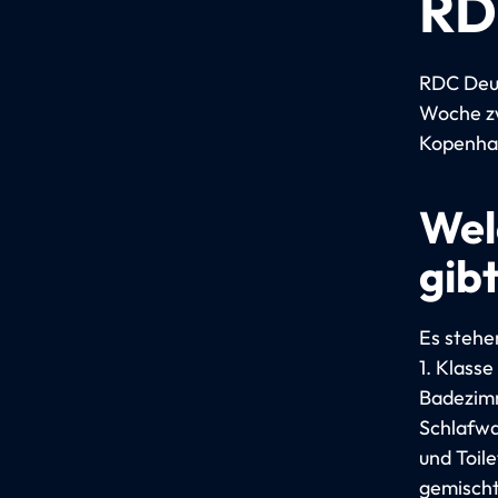
RD
RDC Deut
Woche zw
Kopenha
Wel
gibt
Es stehe
1. Klasse
Badezimm
Schlafwa
und Toil
gemischt