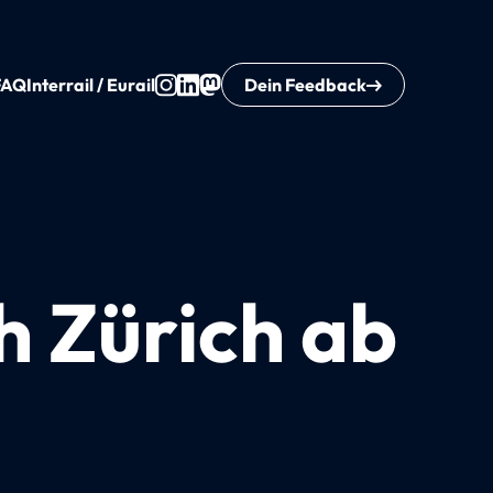
FAQ
Interrail / Eurail
Dein Feedback
h Zürich ab