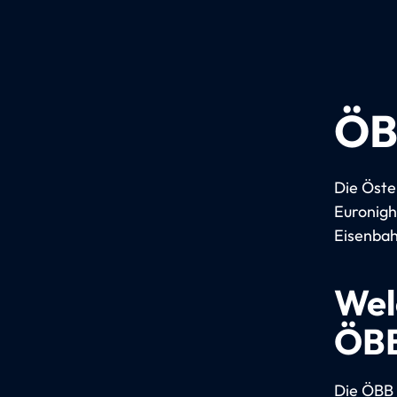
ÖB
Die Öste
Euronigh
Eisenbah
Wel
ÖBB
Die ÖBB 