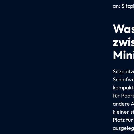
an: Sitz
Was
zwi
Min
Sitzplät
Schlafwa
kompakte
für Paar
andere A
kleiner 
Platz für
ausgeleg