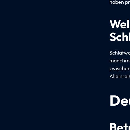
haben pri
Wel
Sch
Schlafwa
manchmal
zwischen
Alleinre
De
Bet