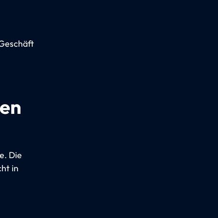
-Geschäft
gen
e. Die
ht in