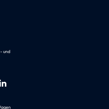
t- und
in
 Wagen