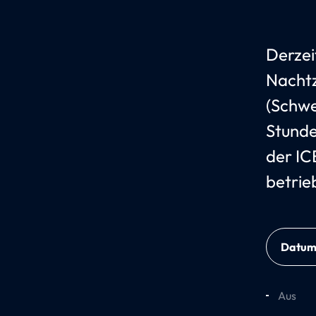
Derzei
Nachtz
(Schwe
Stunde
der IC
betrie
Datu
Aus