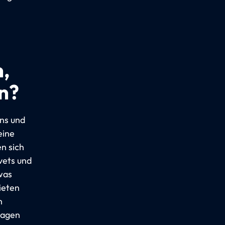
,
n?
ins und
eine
en sich
vets und
was
ieten
n
wagen