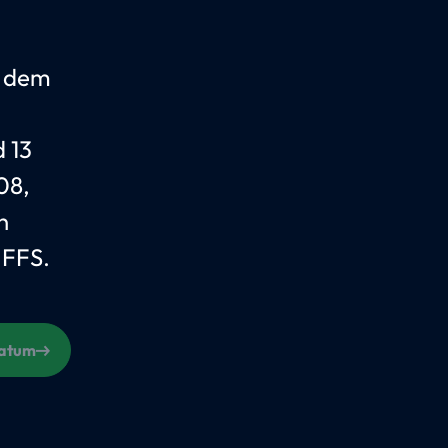
t dem
d 13
08,
n
 FFS.
Datum