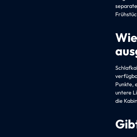
separate
Frühstüc
Wie
aus
Schlafka
verfügba
Punkte, 
untere L
die Kabin
Gib