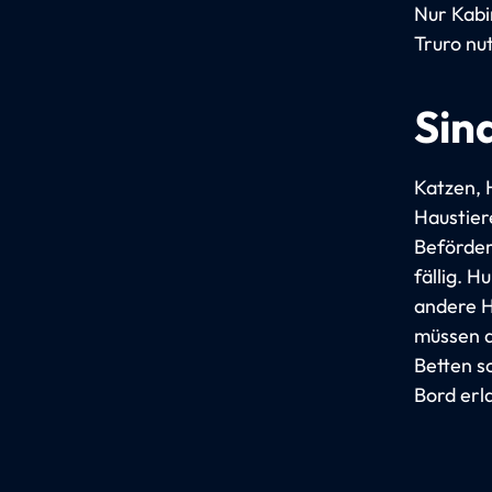
Nur Kabi
Truro nu
Sin
Katzen, 
Haustier
Beförder
fällig. 
andere H
müssen a
Betten s
Bord erl