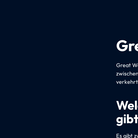
Gr
Great We
zwischen
verkehrt
Wel
gib
Es gibt 