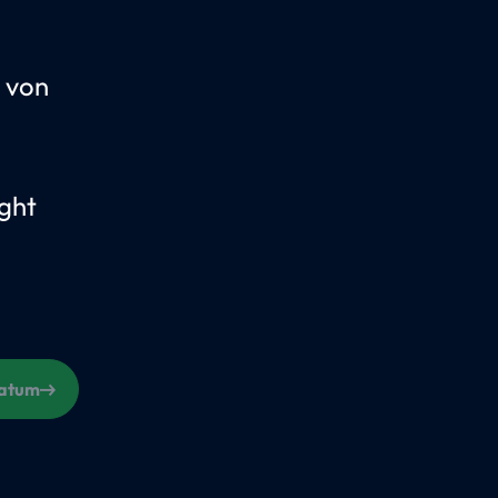
 von
ght
n
Datum