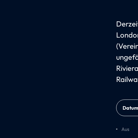
Derzei
London
(Verei
ungefä
Rivier
Railwa
Datu
Aus