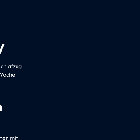
y
Schlafzug
 Woche
n
inen mit