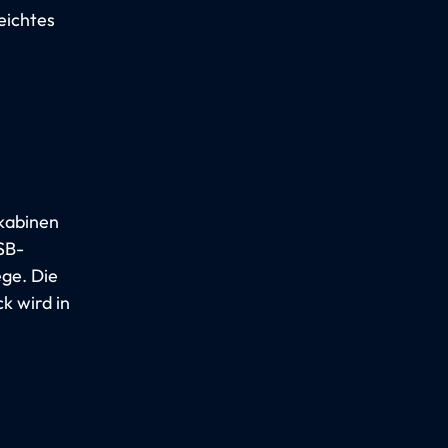
eichtes
tkabinen
SB-
ege. Die
k wird in