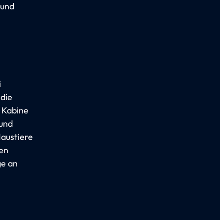
 und
i
 die
o Kabine
 und
Haustiere
den
ge an