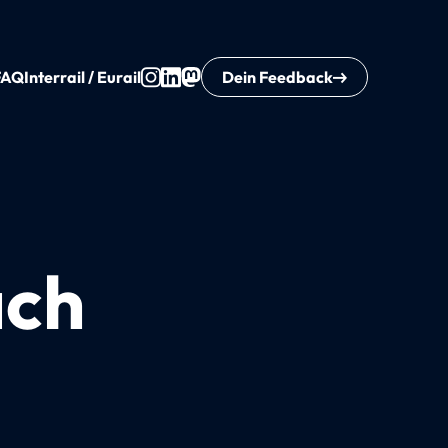
FAQ
Interrail / Eurail
Dein Feedback
ach