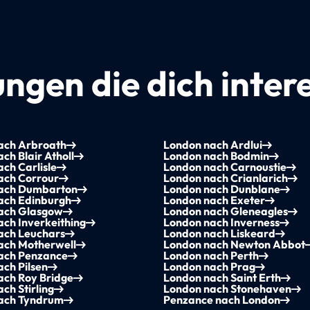
ngen die dich inter
ach Arbroath
London nach Ardlui
ch Blair Atholl
London nach Bodmin
ch Carlisle
London nach Carnoustie
ach Corrour
London nach Crianlarich
ach Dumbarton
London nach Dunblane
ach Edinburgh
London nach Exeter
ach Glasgow
London nach Gleneagles
ch Inverkeithing
London nach Inverness
ach Leuchars
London nach Liskeard
ach Motherwell
London nach Newton Abbot
ach Penzance
London nach Perth
ch Pilsen
London nach Prag
ach Roy Bridge
London nach Saint Erth
ch Stirling
London nach Stonehaven
ach Tyndrum
Penzance nach London