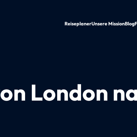
Reiseplaner
Unsere Mission
Blog
von London n