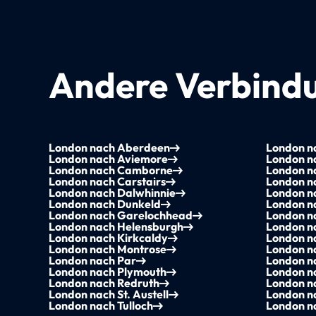
Andere Verbindu
London nach Aberdeen
London n
London nach Aviemore
London na
London nach Camborne
London na
London nach Carstairs
London n
London nach Dalwhinnie
London n
London nach Dunkeld
London n
London nach Garelochhead
London n
London nach Helensburgh
London na
London nach Kirkcaldy
London n
London nach Montrose
London n
London nach Par
London n
London nach Plymouth
London na
London nach Redruth
London n
London nach St. Austell
London na
London nach Tulloch
London n