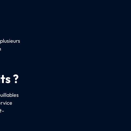
plusieurs
n
ts ?
illables
ervice
t-