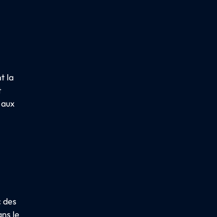
t la
t
 aux
à
c des
ans le