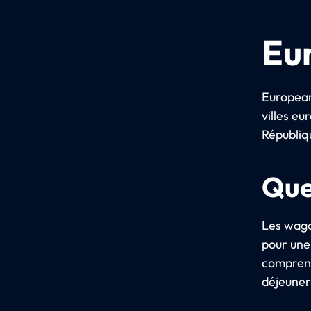
Eu
European
villes e
Républiq
Que
Les wago
pour une
comprend 
déjeuner.