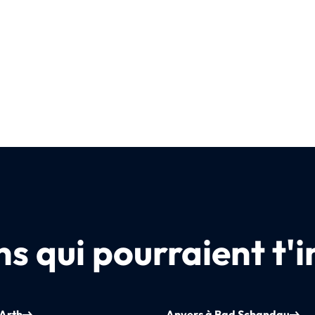
s qui pourraient t'i
 Arth
Anvers à Bad Schandau