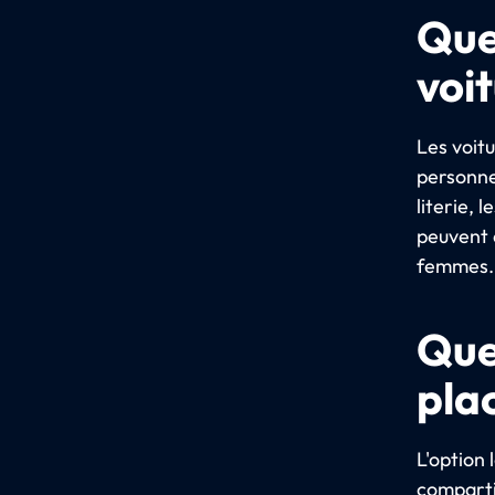
Que
voi
Les voit
personnes
literie, 
peuvent 
femmes. 
Que
plac
L'option 
comparti