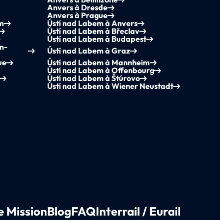
Anvers à Dresde
Anvers à Prague
am
Ústí nad Labem à Anvers
Ústí nad Labem à Břeclav
Ústí nad Labem à Budapest
n-
Ústí nad Labem à Graz
ue
Ústí nad Labem à Mannheim
Ústí nad Labem à Offenbourg
Ústí nad Labem à Štúrovo
Ústí nad Labem à Wiener Neustadt
e Mission
Blog
FAQ
Interrail / Eurail