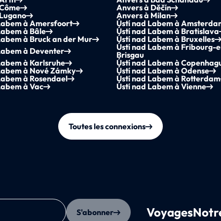
 Côme
Anvers à Děčín
 Lugano
Anvers à Milan
 Labem à Amersfoort
Ústí nad Labem à Amsterd
Labem à Bâle
Ústí nad Labem à Bratislava
Labem à Bruck an der Mur
Ústí nad Labem à Bruxelles
Ústí nad Labem à Fribourg-e
 Labem à Deventer
Brisgau
Labem à Karlsruhe
Ústí nad Labem à Copenhag
 Labem à Nové Zámky
Ústí nad Labem à Odense
 Labem à Rosendael
Ústí nad Labem à Rotterdam
 Labem à Vac
Ústí nad Labem à Vienne
Toutes les connexions
Voyages
Notr
S'abonner