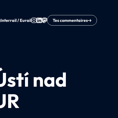
Q
Interrail / Eurail
Tes commentaires
Ústí nad
EUR