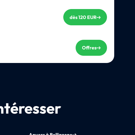
dès 120 EUR
Offres
ntéresser
Anvers à Bellinzone