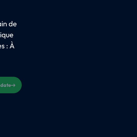
ain de
lique
s : À
 date