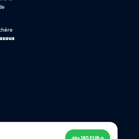
de
 chère
essous
dès 180 EUR