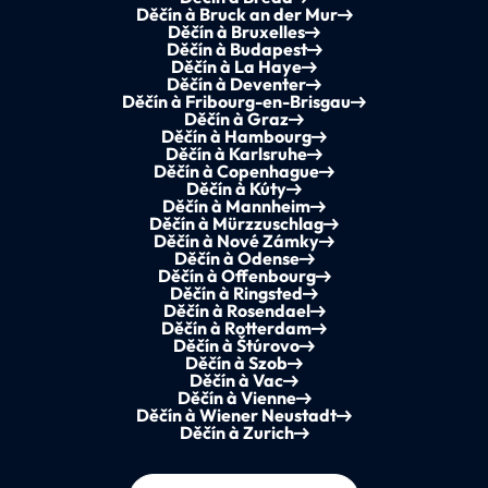
Děčín à Bruck an der Mur
Děčín à Bruxelles
Děčín à Budapest
Děčín à La Haye
Děčín à Deventer
Děčín à Fribourg-en-Brisgau
Děčín à Graz
Děčín à Hambourg
Děčín à Karlsruhe
Děčín à Copenhague
Děčín à Kúty
Děčín à Mannheim
Děčín à Mürzzuschlag
Děčín à Nové Zámky
Děčín à Odense
Děčín à Offenbourg
Děčín à Ringsted
Děčín à Rosendael
Děčín à Rotterdam
Děčín à Štúrovo
Děčín à Szob
Děčín à Vac
Děčín à Vienne
Děčín à Wiener Neustadt
Děčín à Zurich