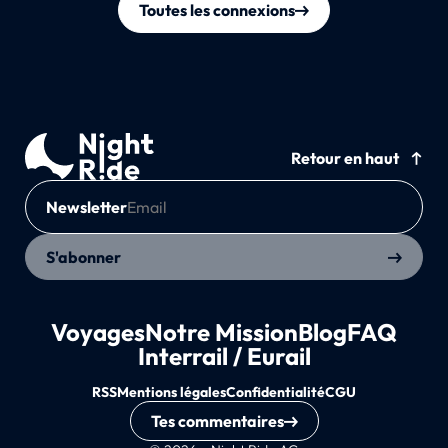
Toutes les connexions
Retour en haut
Newsletter
S'abonner
Voyages
Notre Mission
Blog
FAQ
Interrail / Eurail
RSS
Mentions légales
Confidentialité
CGU
Tes commentaires