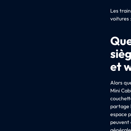
Les trai
voitures 
Quel
siè
et 
Alors que
Mini Cab
couchette
partage 
espace p
peuvent 
générale