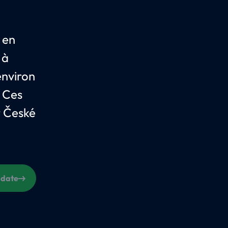
 en
 à
environ
. Ces
t České
 date