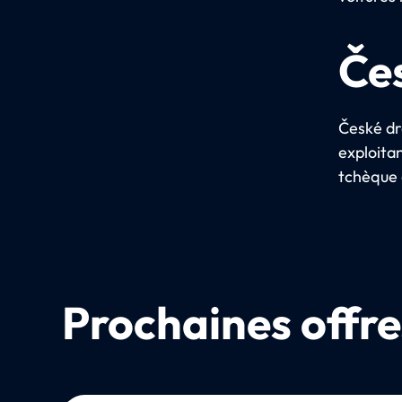
Če
České dr
exploitan
tchèque à
Prochaines offre