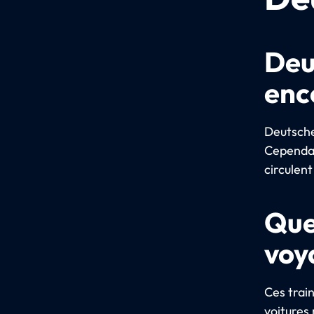
Deu
enco
Deutsche 
Cependant
circulent
Que
voy
Ces trai
voitures 