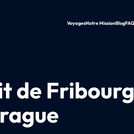
Voyages
Notre Mission
Blog
FA
it de Fribour
Prague