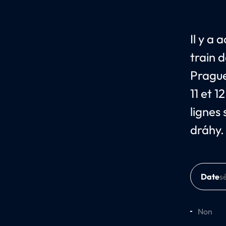
Il y a
train 
Prague
11 et 1
lignes
dráhy.
Date
Non