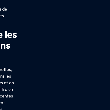
s de
ts.
 les
ins
hettes,
ns les
es et on
ffre un
acentes
ent
es