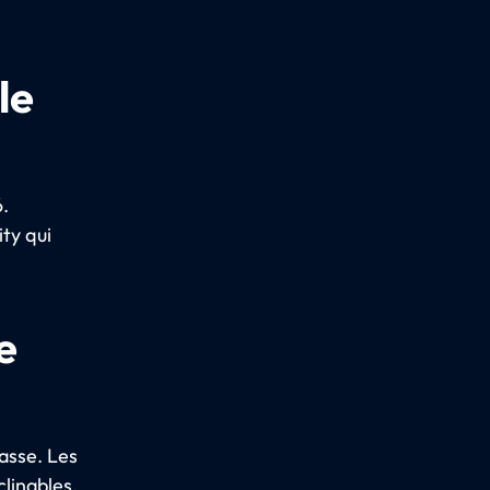
le
6.
ity qui
e
asse. Les
clinables.