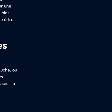
ur une
uples,
e à trois
es
ouche, ou
es
 seuls à