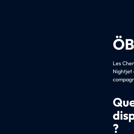
ÖB
Les Chem
Nightjet 
compagni
Que
dis
?