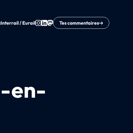
Q
Interrail / Eurail
Tes commentaires
g-en-