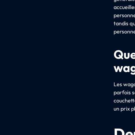
accueille
personne
tandis q
personne
Que
wag
Les wago
parfois 
couchette
un prix p
De