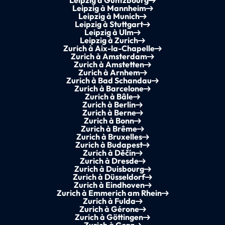
Leipzig à Guntzbourg
Leipzig à Mannheim
Leipzig à Munich
Leipzig à Stuttgart
Leipzig à Ulm
Leipzig à Zurich
Zurich à Aix-la-Chapelle
Zurich à Amsterdam
Zurich à Amstetten
Zurich à Arnhem
Zurich à Bad Schandau
Zurich à Barcelone
Zurich à Bâle
Zurich à Berlin
Zurich à Berne
Zurich à Bonn
Zurich à Brême
Zurich à Bruxelles
Zurich à Budapest
Zurich à Děčín
Zurich à Dresde
Zurich à Duisbourg
Zurich à Düsseldorf
Zurich à Eindhoven
Zurich à Emmerich am Rhein
Zurich à Fulda
Zurich à Gérone
Zurich à Göttingen