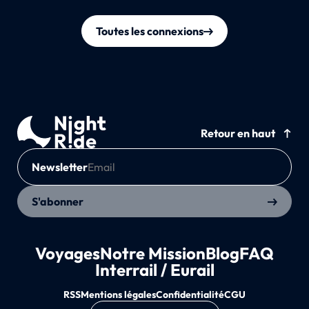
Toutes les connexions
Retour en haut
Newsletter
S'abonner
Voyages
Notre Mission
Blog
FAQ
Interrail / Eurail
RSS
Mentions légales
Confidentialité
CGU