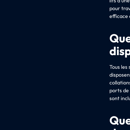
lits d'un
pour tra
efficace 
Que
dis
Tous les 
disposent
collatio
ports de 
sont incl
Que