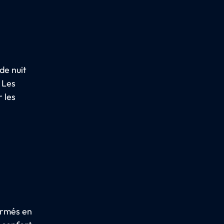
de nuit
 Les
r les
ormés en