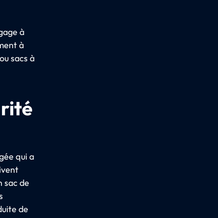
agage à
ment à
 ou sacs à
rité
gée qui a
ivent
n sac de
s
duite de