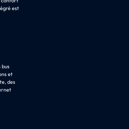
n confort
tégré est
s bus
ons et
te, des
ernet