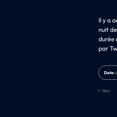
Il y a
nuit d
durée 
par Twi
Date
Non