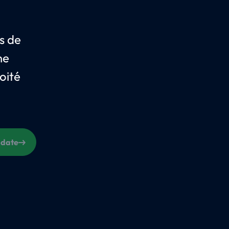
s de
ne
oité
 date