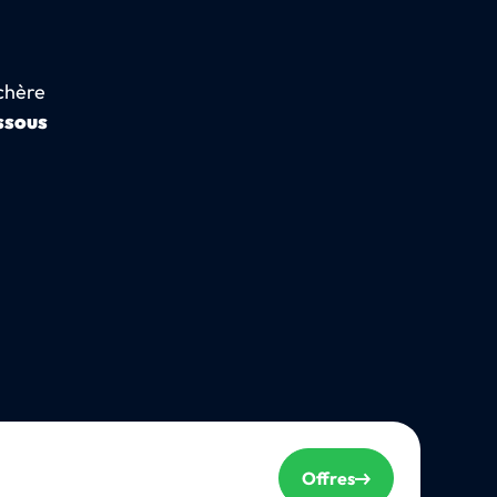
 chère
ssous
Offres