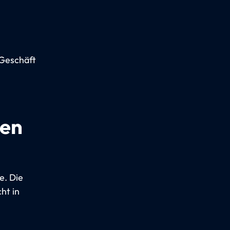
-Geschäft
gen
e. Die
ht in