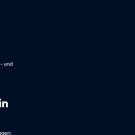
t- und
in
agen: