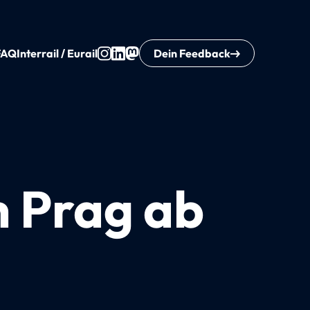
FAQ
Interrail / Eurail
Dein Feedback
h Prag ab