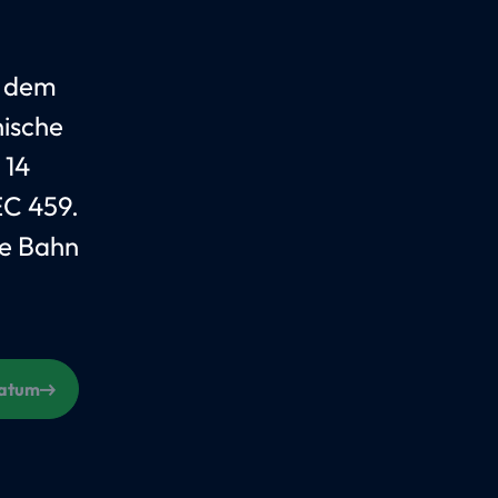
t dem
hische
 14
EC 459.
he Bahn
Datum