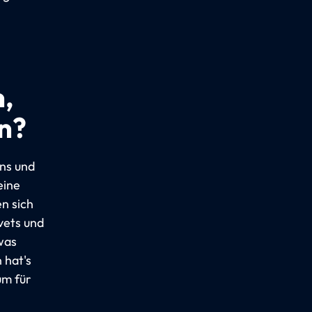
,
n?
ins und
eine
en sich
vets und
was
 hat's
um für