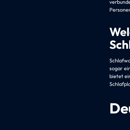
verbunde
Persone
Wel
Sch
Schlafwa
sogar ei
bietet e
Schlafpla
De