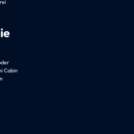
rei
ie
oder
i Cabin
en