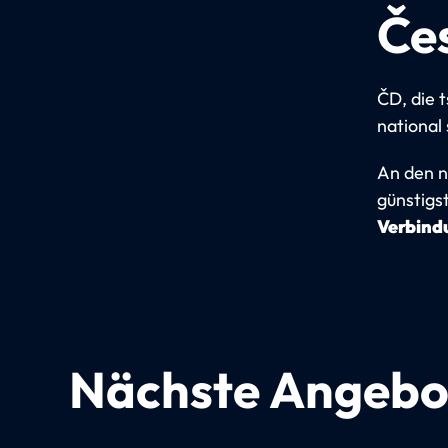
Če
ČD, die 
national
An den n
günstigs
Verbindu
Nächste Angebo