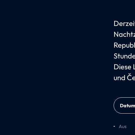
Derzei
Nachtz
Republ
Stunde
Diese 
und Če
Datu
Aus