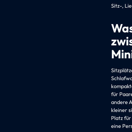
Sitz-, L
Was
zwi
Min
Sitzplät
Schlafwa
kompakte
für Paar
andere A
kleiner 
Platz für
eine Per