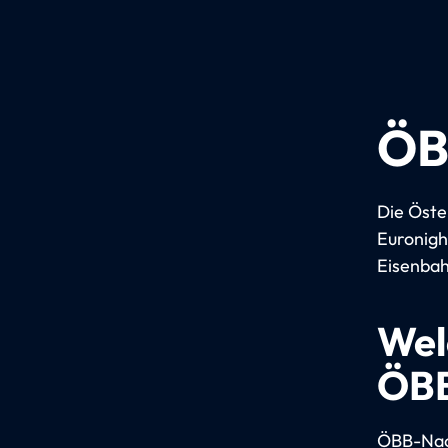
ÖB
Die Öste
Euronigh
Eisenbah
Wel
ÖBB
ÖBB-Nach