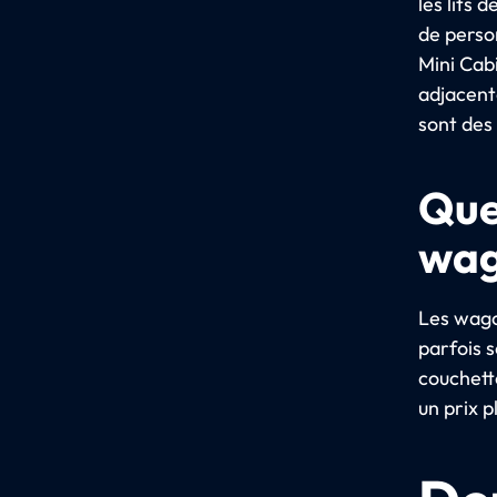
les lits 
de perso
Mini Cab
adjacent
sont des
Que
wag
Les wago
parfois 
couchette
un prix p