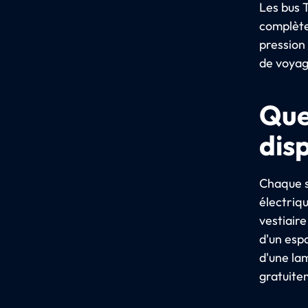
Les bus 
complète
pression
de voyag
Que
dis
Chaque si
électriqu
vestiaire
d'un esp
d'une lam
gratuite