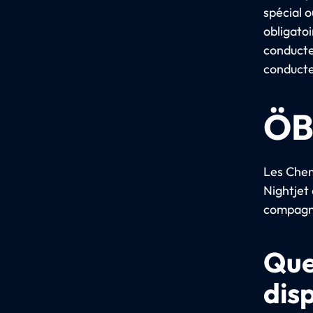
spécial o
obligatoi
conducte
conducte
ÖB
Les Chem
Nightjet 
compagni
Que
dis