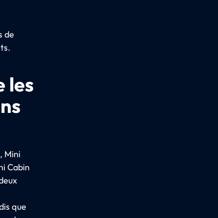
s de
ts.
 les
ins
, Mini
ni Cabin
 deux
s
dis que