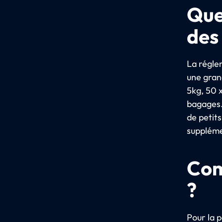
Que
des
La régle
une gran
5kg, 50 
bagages.
de petit
suppléme
Com
?
Pour la p