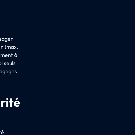
ssager
in (max.
iment à
i seuls
bagages
rité
té