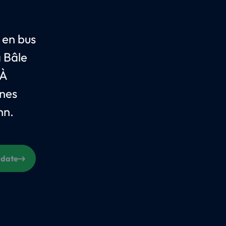
 en bus
à Bâle
 À
gnes
hn.
 date