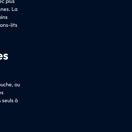
ec plus
nnes. La
bins
ons-lits
es
ouche, ou
es
 seuls à