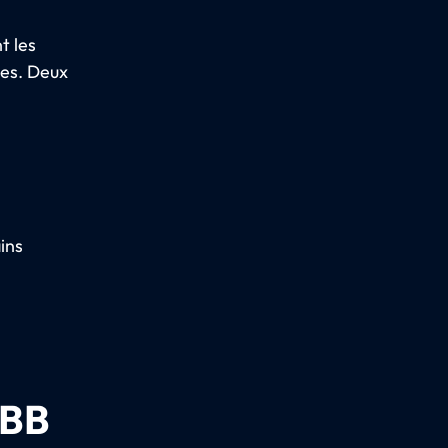
t les
nes. Deux
ins
ÖBB