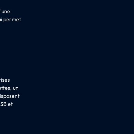
d'une
ui permet
rises
ettes, un
disposent
USB et