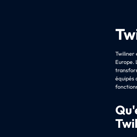
Twi
Twiliner 
Europe. 
transform
équipés d
fonction
Qu'
Twi