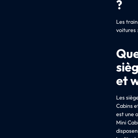
?
Les trai
voitures 
Quel
siè
et 
Les siège
Cabins e
est une 
Mini Cabi
disposen