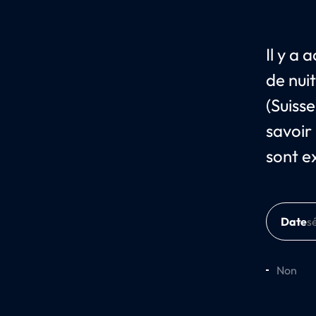
Il y a
de nui
(Suisse
savoir
sont e
Date
Non