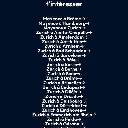
t'intéresser
Mayence à Brême
Mayence à Hambourg
Mayence à Zurich
Zurich à Aix-la-Chapelle
Zurich à Amsterdam
Zurich à Amstetten
Zurich à Arnhem
Zurich à Bad Schandau
Zurich à Barcelone
Zurich à Bâle
Zurich à Berlin
Zurich à Berne
Zurich à Bonn
Zurich à Brême
Zurich à Bruxelles
Zurich à Budapest
Zurich à Děčín
Zurich à Dresde
Zurich à Duisbourg
Zurich à Düsseldorf
Zurich à Eindhoven
Zurich à Emmerich am Rhein
Zurich à Fulda
Zurich à Gérone