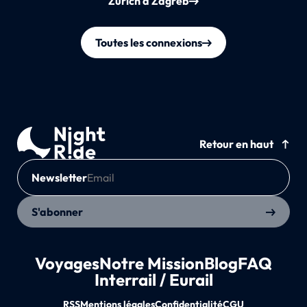
Zurich à Zagreb
Toutes les connexions
Retour en haut
Newsletter
S'abonner
Voyages
Notre Mission
Blog
FAQ
Interrail / Eurail
RSS
Mentions légales
Confidentialité
CGU