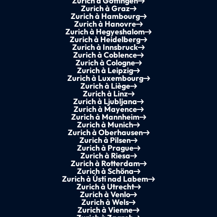
Zurich à Göttingen
Zurich à Graz
Zurich à Hambourg
Zurich à Hanovre
Zurich à Hegyeshalom
Zurich à Heidelberg
Zurich à Innsbruck
Zurich à Coblence
Zurich à Cologne
Zurich à Leipzig
Zurich à Luxembourg
Zurich à Liège
Zurich à Linz
Zurich à Ljubljana
Zurich à Mayence
Zurich à Mannheim
Zurich à Munich
Zurich à Oberhausen
Zurich à Pilsen
Zurich à Prague
Zurich à Riesa
Zurich à Rotterdam
Zurich à Schöna
Zurich à Ústí nad Labem
Zurich à Utrecht
Zurich à Venlo
Zurich à Wels
Zurich à Vienne