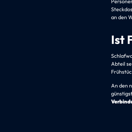
Personen
Steckdose
an den W
Ist 
Schlafwa
Abteil s
Frühstüc
An den n
günstigs
Verbindu