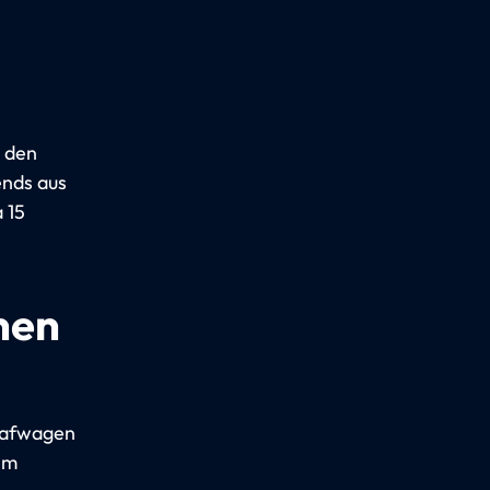
 den
ends aus
 15
nen
lafwagen
nem