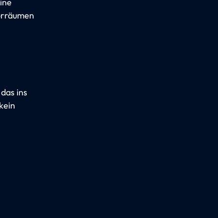
ine
Vorräumen
 das ins
kein