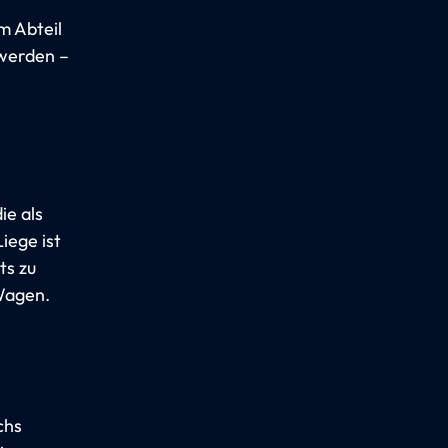
m Abteil
 werden –
ie als
iege ist
ts zu
Wagen.
chs