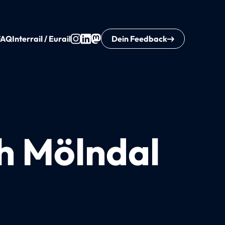
FAQ
Interrail / Eurail
Dein Feedback
h Mölndal