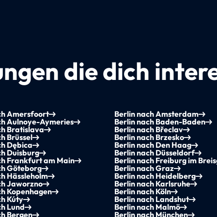
ngen die dich inter
ch Amersfoort
Berlin nach Amsterdam
ach Aulnoye-Aymeries
Berlin nach Baden-Baden
ch Bratislava
Berlin nach Břeclav
ch Brüssel
Berlin nach Brzesko
ch Dębica
Berlin nach Den Haag
ch Duisburg
Berlin nach Düsseldorf
ch Frankfurt am Main
Berlin nach Freiburg im Brei
ch Göteborg
Berlin nach Graz
ch Hässleholm
Berlin nach Heidelberg
ach Jaworzno
Berlin nach Karlsruhe
ach Kopenhagen
Berlin nach Köln
ch Kúty
Berlin nach Landshut
ch Lund
Berlin nach Malmö
ch Bergen
Berlin nach München