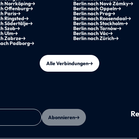
ch Norrköping
Berlin nach Nové Zámky
ch Offenburg
Berlin nach Oppeln
ch Paris
Berlin nach Prag
ch Ringsted
Berlin nach Roosendaal
ch Södertälje
Berlin nach Stockholm
ch Szob
Berlin nach Tarnów
ch Ulm
Berlin nach Vác
ch Zabrze
Berlin nach Zürich
nach Padborg
Alle Verbindungen
Re
Abonnieren