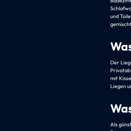
Badezimm
Schlafwa
und Toil
gemischt
Was
Der Lieg
Privatab
mit Kiss
Liegen u
Was
Als günst